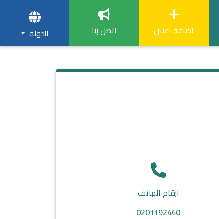
اضافة اعلان
اتصل بنا
الدولة
ارقام الهاتف
0201192460