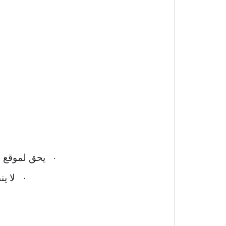
·
يحق لموقع ع
·
لا ي