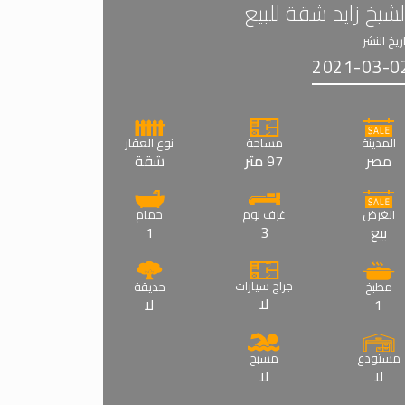
لشيخ زايد شقة للبيع
ريخ النشر
2021-03-0
المدينة
مساحة
نوع العقار
مصر
97
متر
شقة
الغرض
غرف نوم
حمام
بيع
3
1
جراج سيارات
مطبخ
حديقة
لا
1
لا
مستودع
مسبح
لا
لا