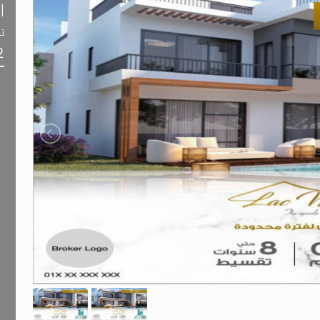
ا
تا
2