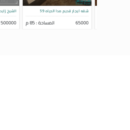
ادة
شقه ايجار قديم مدا الحياه 59
الشيخ زايد شق
احة : 120 م
65000
المساحة : 85 م
500000