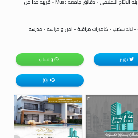
اللوكيشن: عند زايد 5 - دقائق من القريه الذكيه - مدينه الانتاج الاعلامى - دقائق جامعه Must - قريبه جدا من
ه - لاند سكيب - كاميرات مراقبة - امن و حراسه - مدرسه
تويتر
واتساب
(0)