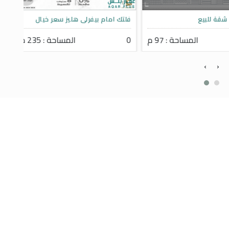
ة للبيع
فلتك امام بيفرلى هليز سعر خيال
امتلك
المساحة : 97 م
0
المساحة : 235 م
0
›
‹