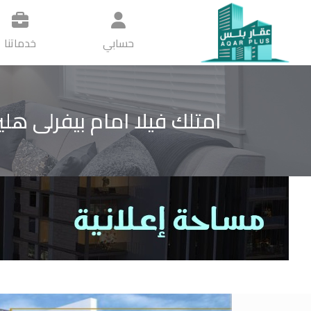
حسابي
خدماتنا
امتلك فيلا امام بيفرلى هليز