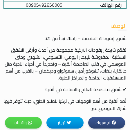
رقم الهاتف
00905492856005
الوصف
شقق إيفوداك الفندقية – راحتك تبدأ من هنا
تقدّم شركة إيفوداك التركية مجموعة من أحدث وأرقى الشقق
السكنية المفروشة للإيجار اليومي، الأسبوعي، الشهري وحتى
الموسمي في قلب العاصمة أنقرة – وتحديداً في أحياء النخبة مثل
جانقايا، بلغات، تشوكورأمبار، سغوتوزو وديكمان – بالقرب من أهم
المستشفيات الخاصة والمراكز الطبية.
✔ شقق مخصصة للعلاج والسياحة في أنقرة
تُعد أنقرة من أهم الوجهات في تركيا للعلاج الطبي، حيث تتوفر فيها
مستشفيات مرموقة مثل:
شارك الموضوع عبر :
مستشفى ميموريال
فيسبوك
تويتر
واتساب
مستشفى ميديكانا