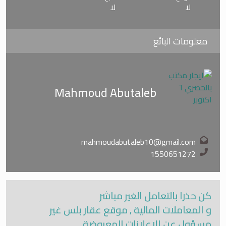
لا
لا
- رابط صفحة انستجرام ل تك سوفت – tec soft
معلومات البائع
https://www.instagram.com/techsoftsmartapps/
Mahmoud Abutaleb
mahmoudabutaleb10@gmail.com
1550651272
كن حذرا بالتعامل الغير مباشر
و المعاملات المالية , موقع عقار بلس غير
مسؤول عن الاعلانات المعروضة